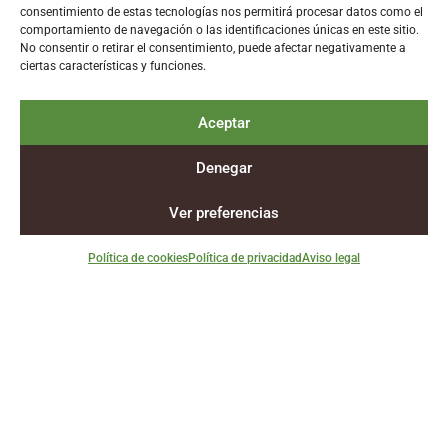
consentimiento de estas tecnologías nos permitirá procesar datos como el
comportamiento de navegación o las identificaciones únicas en este sitio.
Noticias
No consentir o retirar el consentimiento, puede afectar negativamente a
ciertas características y funciones.
Síguenos
La actualidad
Aceptar
La voz del sector
del campo en
agrario
Denegar
tu bandeja de
entrada.
Ver preferencias
Suscríbete
Política de cookies
Política de privacidad
Aviso legal
gratis a
nuestra
newsletter.
Suscríbete
Aviso legal
Política de privacidad
Política de cookies