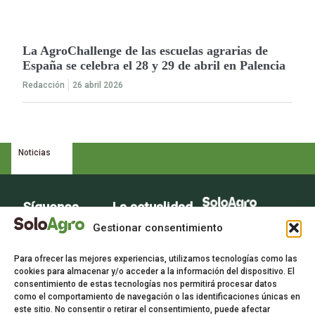
La AgroChallenge de las escuelas agrarias de
España se celebra el 28 y 29 de abril en Palencia
Redacción
26 abril 2026
Noticias
Síguenos
La actualidad
La voz del sector
del campo en
Gestionar consentimiento
agrario
tu bandeja de
Para ofrecer las mejores experiencias, utilizamos tecnologías como las
entrada.
cookies para almacenar y/o acceder a la información del dispositivo. El
consentimiento de estas tecnologías nos permitirá procesar datos
Suscríbete
como el comportamiento de navegación o las identificaciones únicas en
este sitio. No consentir o retirar el consentimiento, puede afectar
gratis a