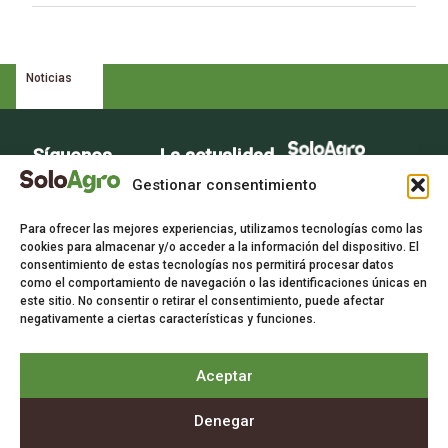
Noticias
Síguenos
La actualidad
La voz del sector
del campo en
Gestionar consentimiento
agrario
tu bandeja de
Para ofrecer las mejores experiencias, utilizamos tecnologías como las
entrada.
cookies para almacenar y/o acceder a la información del dispositivo. El
consentimiento de estas tecnologías nos permitirá procesar datos
Suscríbete
como el comportamiento de navegación o las identificaciones únicas en
este sitio. No consentir o retirar el consentimiento, puede afectar
gratis a
negativamente a ciertas características y funciones.
nuestra
newsletter.
Aceptar
Suscríbete
Denegar