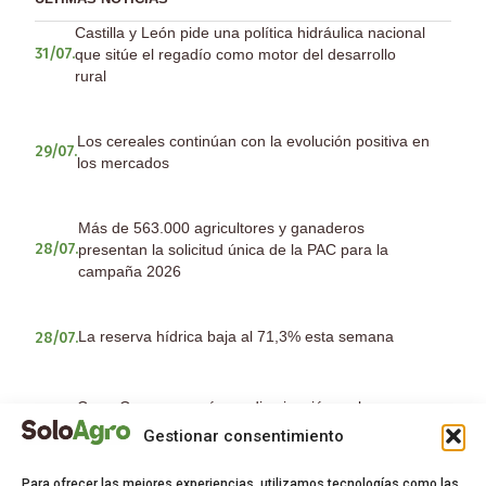
Castilla y León pide una política hidráulica nacional
que sitúe el regadío como motor del desarrollo
31/07.
rural
Los cereales continúan con la evolución positiva en
29/07.
los mercados
Más de 563.000 agricultores y ganaderos
presentan la solicitud única de la PAC para la
28/07.
campaña 2026
La reserva hídrica baja al 71,3% esta semana
28/07.
Copa-Cogeca prevé una disminución en la
producción europea de cereales y subida en
23/07.
Gestionar consentimiento
oleaginosas y proteaginosas
Para ofrecer las mejores experiencias, utilizamos tecnologías como las