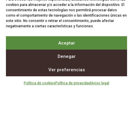
cookies para almacenar y/o acceder a la información del dispositivo. El
consentimiento de estas tecnologías nos permitirá procesar datos
como el comportamiento de navegación o las identificaciones únicas en
Noticias
este sitio. No consentir o retirar el consentimiento, puede afectar
negativamente a ciertas características y funciones.
Síguenos
La actualidad
Aceptar
La voz del sector
del campo en
agrario
Denegar
tu bandeja de
entrada.
Ver preferencias
Suscríbete
Política de cookies
Política de privacidad
Aviso legal
gratis a
nuestra
newsletter.
Suscríbete
Aviso legal
Política de privacidad
Política de cookies