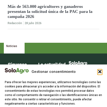
Más de 563.000 agricultores y ganaderos
presentan la solicitud única de la PAC para la
campaña 2026
Redacción
28 julio 2026
Noticias
Síguenos
La actualidad
La voz del sector
del campo en
Gestionar consentimiento
agrario
tu bandeja de
Para ofrecer las mejores experiencias, utilizamos tecnologías como las
entrada.
cookies para almacenar y/o acceder a la información del dispositivo. El
consentimiento de estas tecnologías nos permitirá procesar datos
Suscríbete
como el comportamiento de navegación o las identificaciones únicas en
este sitio. No consentir o retirar el consentimiento, puede afectar
gratis a
negativamente a ciertas características y funciones.