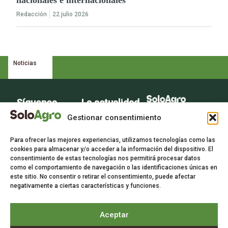
nacionales e internacionales
Redacción
22 julio 2026
Noticias
Síguenos
La actualidad
La voz del sector
del campo en
Gestionar consentimiento
agrario
tu bandeja de
Para ofrecer las mejores experiencias, utilizamos tecnologías como las
entrada.
cookies para almacenar y/o acceder a la información del dispositivo. El
consentimiento de estas tecnologías nos permitirá procesar datos
Suscríbete
como el comportamiento de navegación o las identificaciones únicas en
este sitio. No consentir o retirar el consentimiento, puede afectar
gratis a
negativamente a ciertas características y funciones.
nuestra
newsletter.
Aceptar
Suscríbete