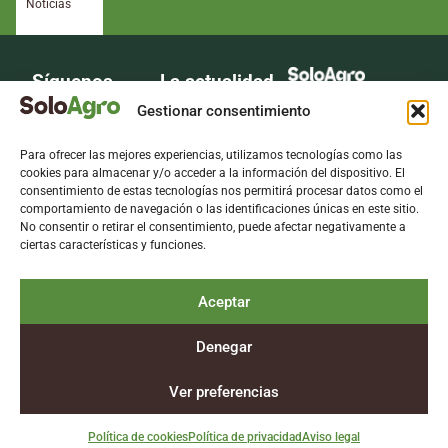
Noticias
Síguenos
La actualidad
La voz del sector
del campo en
Gestionar consentimiento
agrario
tu bandeja de
Para ofrecer las mejores experiencias, utilizamos tecnologías como las
entrada.
cookies para almacenar y/o acceder a la información del dispositivo. El
consentimiento de estas tecnologías nos permitirá procesar datos como el
Suscríbete
comportamiento de navegación o las identificaciones únicas en este sitio.
No consentir o retirar el consentimiento, puede afectar negativamente a
gratis a
ciertas características y funciones.
nuestra
newsletter.
Aceptar
Suscríbete
Denegar
Aviso legal
Política de privacidad
Política de cookies
Ver preferencias
Política de cookies
Política de privacidad
Aviso legal