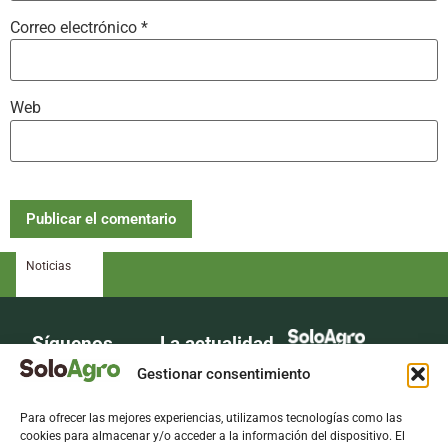
Correo electrónico
*
Web
Noticias
Síguenos
La actualidad
La voz del sector
del campo en
Gestionar consentimiento
agrario
tu bandeja de
Para ofrecer las mejores experiencias, utilizamos tecnologías como las
entrada.
cookies para almacenar y/o acceder a la información del dispositivo. El