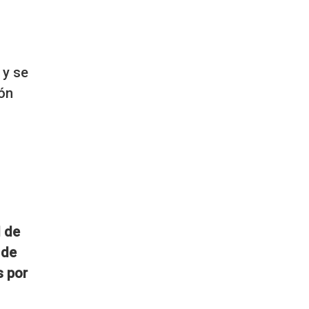
y se
ión
l de
 de
s por