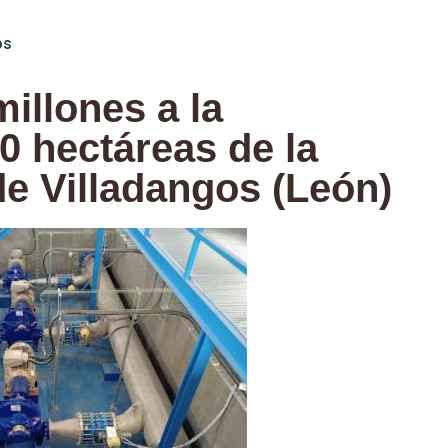
os
illones a la
0 hectáreas de la
e Villadangos (León)