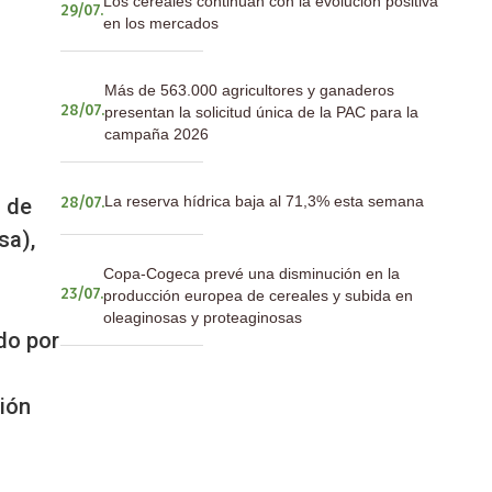
Los cereales continúan con la evolución positiva
29/07.
en los mercados
Más de 563.000 agricultores y ganaderos
presentan la solicitud única de la PAC para la
28/07.
campaña 2026
La reserva hídrica baja al 71,3% esta semana
l de
28/07.
sa),
Copa-Cogeca prevé una disminución en la
producción europea de cereales y subida en
23/07.
oleaginosas y proteaginosas
do por
ción