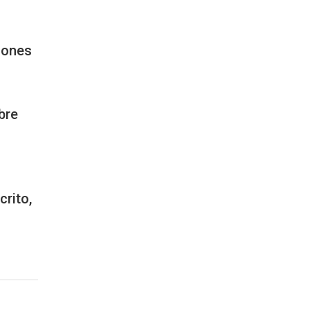
llones
bre
crito,