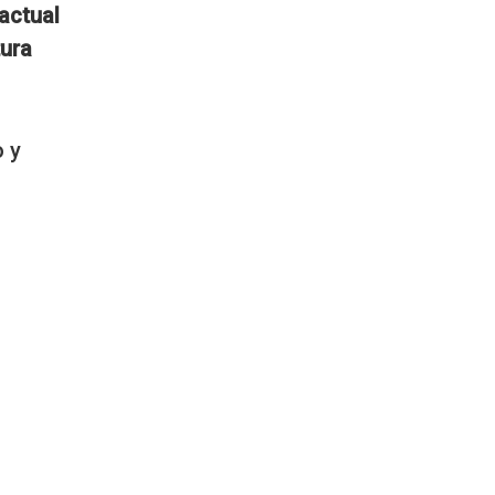
 actual
tura
o y