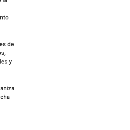
 la
ento
les de
os,
des y
aniza
ncha