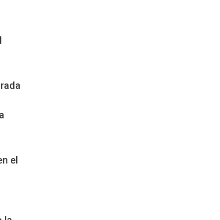
l
irada
a
n el