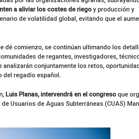
adas por las organizaciones agrarias, subrayando
nten a aliviar los costes de riego
y producción y
enario de volatilidad global, evitando que el aum
e dé comienzo, se continúan ultimando los detal
comunidades de regantes, investigadores, técnic
ue analizarán conjuntamente los retos, oportunida
o del regadío español.
n,
Luis Planas, intervendrá en el congreso
que org
d de Usuarios de Aguas Subterráneas (CUAS) Ma