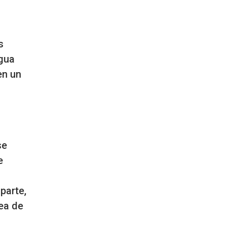
s
Agua
en un
se
e
parte,
ea de