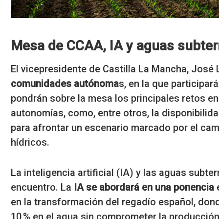
Mesa de CCAA, IA y aguas subte
El vicepresidente de Castilla La Mancha, José L
comunidades autónoma
s, en la que participa
pondrán sobre la mesa los principales retos en
autonomías, como, entre otros, la disponibilid
para afrontar un escenario marcado por el camb
hídricos.
La inteligencia artificial (IA) y las aguas sub
encuentro. La
IA se abordará en una ponencia
e
en la transformación del regadío español, don
10 % en el agua sin comprometer la producción 