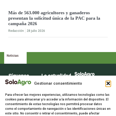
Más de 563.000 agricultores y ganaderos
presentan la solicitud única de la PAC para la
campaña 2026
Redacción
28 julio 2026
Noticias
Síguenos
La actualidad
La voz del sector
del campo en
Gestionar consentimiento
agrario
tu bandeja de
Para ofrecer las mejores experiencias, utilizamos tecnologías como las
entrada.
cookies para almacenar y/o acceder a la información del dispositivo. El
consentimiento de estas tecnologías nos permitirá procesar datos
Suscríbete
como el comportamiento de navegación o las identificaciones únicas en
este sitio. No consentir o retirar el consentimiento, puede afectar
gratis a