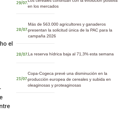
Los cereales continúan con la evolución positiva
29/07.
en los mercados
Más de 563.000 agricultores y ganaderos
presentan la solicitud única de la PAC para la
28/07.
campaña 2026
cho e
l
La reserva hídrica baja al 71,3% esta semana
28/07.
Copa-Cogeca prevé una disminución en la
producción europea de cereales y subida en
23/07.
oleaginosas y proteaginosas
-
e
ntre