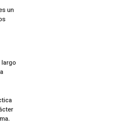
es un
os
 largo
ra
ctica
ácter
ema.