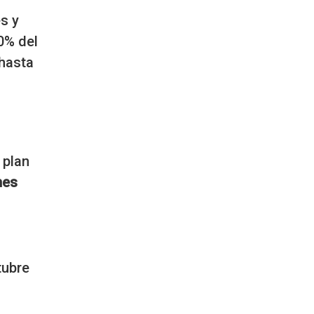
s y
0% del
 hasta
 plan
nes
tubre