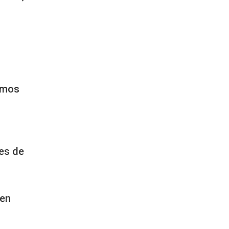
o
ismos
nes de
 en