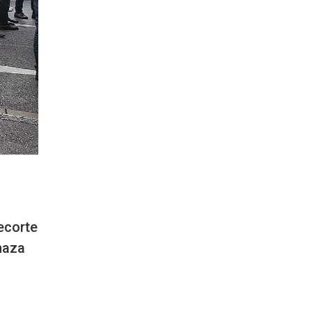
ecorte
naza