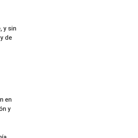
 y sin
 y de
ón en
ón y
nía