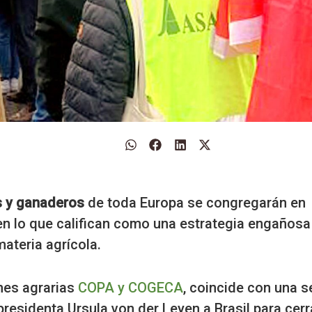
s y ganaderos
de toda Europa se congregarán en
en lo que califican como una estrategia engañosa
ateria agrícola.
ones agrarias
COPA y COGECA
, coincide con una s
presidenta Ursula von der Leyen a Brasil para cerr