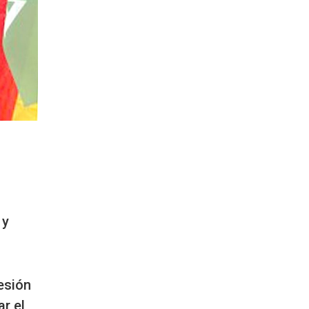
 y
esión
ar el