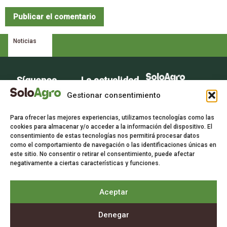
Noticias
Síguenos
La actualidad
La voz del sector
del campo en
Gestionar consentimiento
agrario
tu bandeja de
Para ofrecer las mejores experiencias, utilizamos tecnologías como las
entrada.
cookies para almacenar y/o acceder a la información del dispositivo. El
consentimiento de estas tecnologías nos permitirá procesar datos
Suscríbete
como el comportamiento de navegación o las identificaciones únicas en
gratis a
este sitio. No consentir o retirar el consentimiento, puede afectar
negativamente a ciertas características y funciones.
nuestra
newsletter.
Aceptar
Suscríbete
Denegar