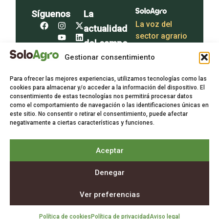
Síguenos
La
La voz del
actualidad
sector agrario
del campo
en tu
Gestionar consentimiento
bandeja de
Para ofrecer las mejores experiencias, utilizamos tecnologías como las
entrada.
cookies para almacenar y/o acceder a la información del dispositivo. El
consentimiento de estas tecnologías nos permitirá procesar datos
Suscríbete
como el comportamiento de navegación o las identificaciones únicas en
este sitio. No consentir o retirar el consentimiento, puede afectar
gratis a
negativamente a ciertas características y funciones.
nuestra
newsletter.
Aceptar
Suscríbete
Denegar
Aviso legal
Política de privacidad
Política de cookies
Ver preferencias
Política de cookies
Política de privacidad
Aviso legal