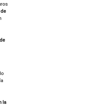
uros
 de
n
 de
do
ía
n la