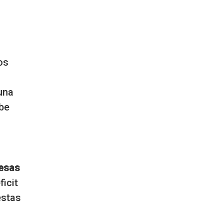
os
una
ebe
resas
ficit
estas